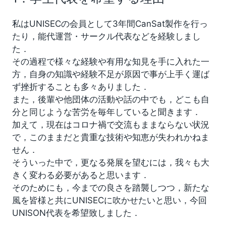
私はUNISECの会員として3年間CanSat製作を行っ
たり，能代運営・サークル代表などを経験しまし
た．
その過程で様々な経験や有用な知見を手に入れた一
方，自身の知識や経験不足が原因で事が上手く運ば
ず挫折することも多々ありました．
また，後輩や他団体の活動や話の中でも，どこも自
分と同じような苦労を毎年していると聞きます．
加えて，現在はコロナ禍で交流もままならない状況
で，このままだと貴重な技術や知恵が失われかねま
せん．
そういった中で，更なる発展を望むには，我々も大
きく変わる必要があると思います．
そのためにも，今までの良さを踏襲しつつ，新たな
風を皆様と共にUNISECに吹かせたいと思い，今回
UNISON代表を希望致しました．