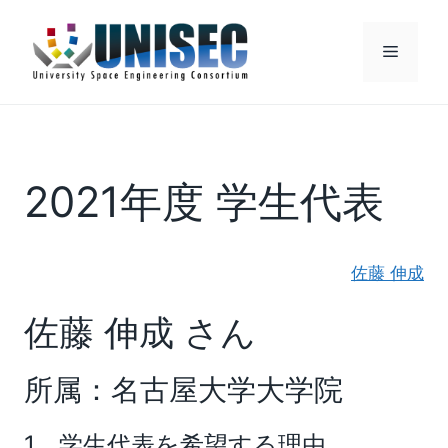
コ
ン
メ
テ
ン
ニ
ツ
へ
ス
ュ
2021年度 学生代表
キ
ッ
ー
プ
佐藤 伸成
佐藤 伸成 さん
所属：名古屋大学大学院
1．学生代表を希望する理由