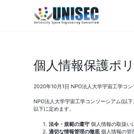
コ
ン
テ
ン
ツ
へ
ス
キ
個人情報保護ポ
ッ
プ
2020年10月1日 NPO法人大学宇宙工学コンソ
NPO法人大学宇宙工学コンソーシアム(以下
以下に定めます。
法令・規範の遵守
個人情報の取扱い
適切な情報管理の徹底
個人情報の管