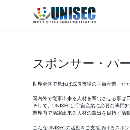
コ
ン
テ
ン
ツ
へ
ス
キ
スポンサー・パ
ッ
プ
世界全体で見れば成長市場の宇宙産業。た
国内外で従事出来る人材を輩出させる事は
そして、UNISECは宇宙産業に必要な専
業界内で活躍出来る人材の輩出を目指す活
こんなUNISECの活動をご支援頂けるスポ