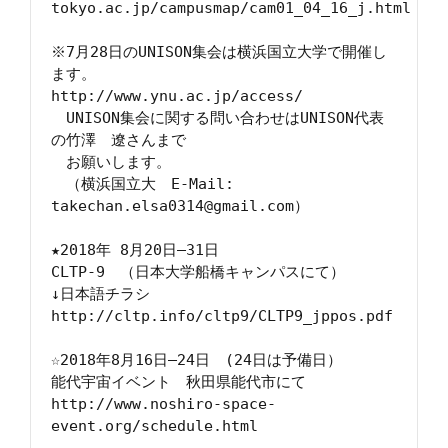
tokyo.ac.jp/campusmap/cam01_04_16_j.html

※7月28日のUNISON集会は横浜国立大学で開催し
ます。

http://www.ynu.ac.jp/access/

　UNISON集会に関する問い合わせはUNISON代表
の竹澤　遼さんまで

　お願いします。

　（横浜国立大　E-Mail: 
takechan.elsa0314@gmail.com）

★2018年 8月20日―31日

CLTP-9　（日本大学船橋キャンパスにて）

↓日本語チラシ

http://cltp.info/cltp9/CLTP9_jppos.pdf

☆2018年8月16日―24日　(24日は予備日）

能代宇宙イベント　秋田県能代市にて　

http://www.noshiro-space-
event.org/schedule.html　
