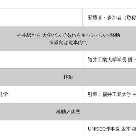
登壇者・参加者（敬
福井駅から 大学バスであわらキャンパスへ移動
※昼食は電車内で
福井工業大学学長 掛下
移動
見学
引率：福井工業大学 
移動／休憩
UNISEC理事長 坂本 