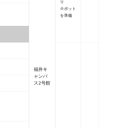
り
※ポット
を準備
福井キ
ャンパ
ス2号館