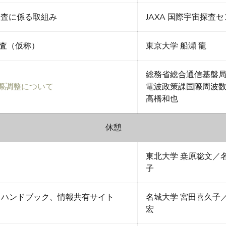
探査に係る取組み
JAXA 国際宇宙探査
探査（仮称）
東京大学 船瀬 龍
総務省総合通信基盤
際調整について
電波政策課国際周波
高橋和也
休憩
東北大学 桒原聡文／
子
活動（ハンドブック、情報共有サイト
名城大学 宮田喜久子
宏