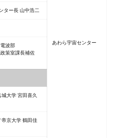
センター長 山中浩二
あわら宇宙センター
局電波部
数政策室課長補佐
名城大学 宮田喜久
／帝京大学 鶴田佳