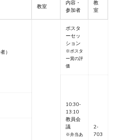
内容・
教
教室
参加者
室
ポスタ
ーセッ
ション
※ポスタ
加者）
ー賞の評
価
10:30-
13:10
教員会
議
2-
703
※弁当あ