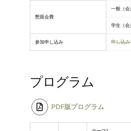
一般（会
懇親会費
学生（会
参加申し込み
申し込み
プログラム
PDF版プログラム
テーマ1