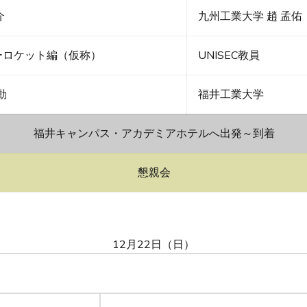
介
九州工業大学 趙 孟佑
ミーロケット編（仮称）
UNISEC教員
動
福井工業大学
福井キャンパス・アカデミアホテルへ出発～到着
懇親会
12月22日（日）