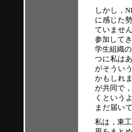
しかし，N
に感じた
ていません
参加して
学生組織
つに私は
がそうい
かもしれ
が共同で
くという
まだ届い
私は，東
思をまと