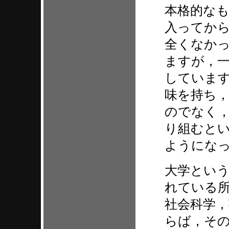
本格的な
入ってか
全くなか
ますが，
していま
味を持ち
のでなく
り組むと
ようにな
大学とい
れている
社会科学
らば，そ