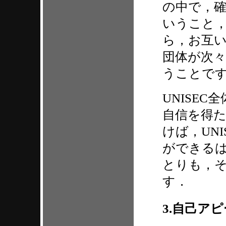
の中で，
いうこと
ら，お互
団体が次
うことで
UNISE
自信を得
けば，UN
ができる
とりも，
す．
3.自己ア