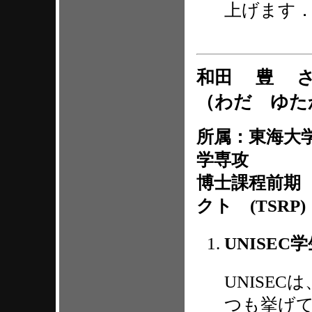
上げます
和田 豊 
（わだ ゆた
所属：東海大
学専攻
博士課程前期
クト (TSRP)
UNISE
UNISE
つも挙げ