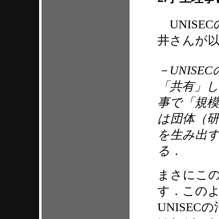
UNISE
井さんが
－UNIS
「共有」
事で「規
は団体（
を生み出
る．
まさにこ
す．この
UNISE