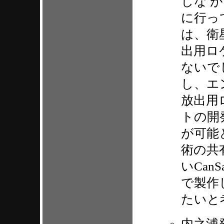
しな 
に行っ
は、衛
出用ロ
ないで
し、エ
放出用
トの開
が可能
術の共
いCan
で製作
たいと
内之浦