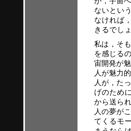
が，宇宙
ないとい
なければ
きるでし
私は，そ
を感じる
宙開発が
人が魅力
人が，た
げのため
から送られ
人の夢が
てくるモ
まうなら