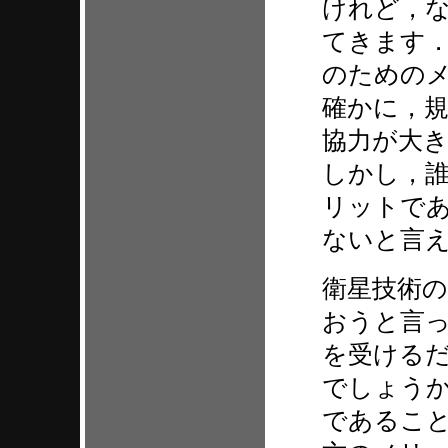
けれど，
てきます．
のための
確かに，
協力が大
しかし，
リットで
ないと言
衛星技術
おうと言
を受ける
でしょう
であるこ