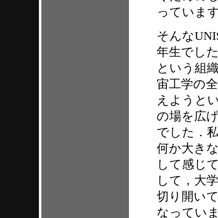
っていま
そんなUN
年生でした
という組
宙工学の
えようとい
の場を広
でした．私
何か大き
して感じて
して，大
切り開い
なってい