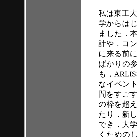
私は東工大
学からは
ました．本
計や，コ
に来る前
ばかりの参
も，ARLI
なイベン
間をすご
の枠を超
たり，新
でき，大
くための