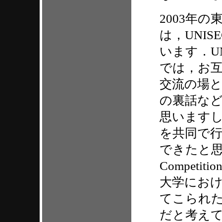
2003年の
は，UNI
います．U
では，お
交流の場
の裏話な
思います
を共同で
できたと思い
Compet
大学にお
てこられた
だと考え