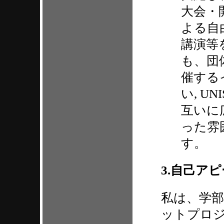
大会・
よる自
講演等
も、団
催する
い, U
互いに
った雰
す。
3.自己ア
私は、学部
ットプロジ