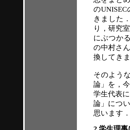
のUNIS
きました．
り，研究
にぶつか
の中村さ
換してき
そのような
論」を，
学生代表に
論」につ
思います
2.学生理