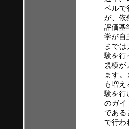
ベルで
が、依
評価基
学が自
までは
験を行
規模が
ます。
も増え
験を行
のガイ
である
で行わ