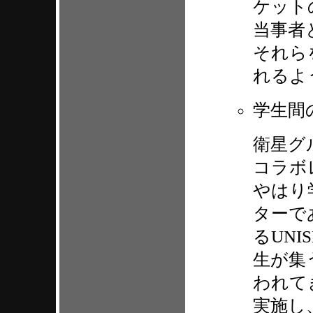
ケット
当事者
それら
れるよ
学生間
衛星グ
コラボ
やはり
ターで
るUN
生が集
われて
実施し