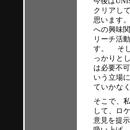
今後はUN
クリアし
思います
への興味関
リーチ活
す。 そ
っかりと
は必要不
いう立場に
ていかな
そこで、
して、ロケ
意見を提
吸い上げ