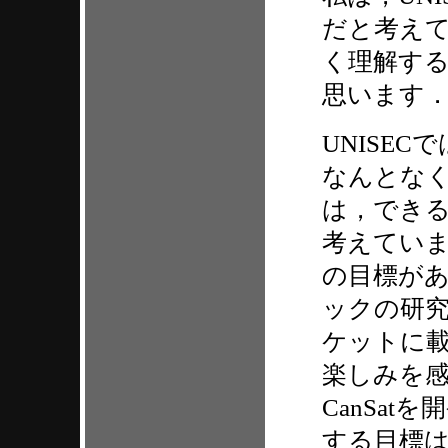
だと考え
く理解す
思います
UNISEC
なんとな
は，でき
考えてい
の目標が
ックの研
ケットに
楽しみを
CanSat
する目標