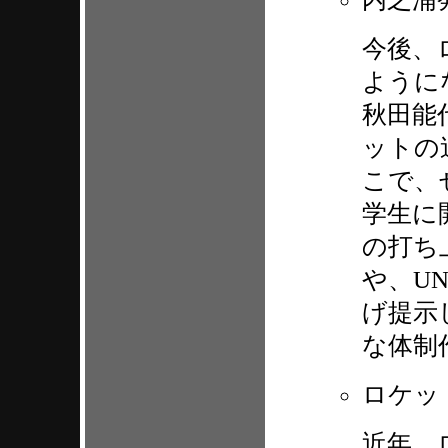
今後、
ように
秋田能
ットの
こで、
学生に
の打ち
や、U
げ提示
な体制
ロケッ
近年、