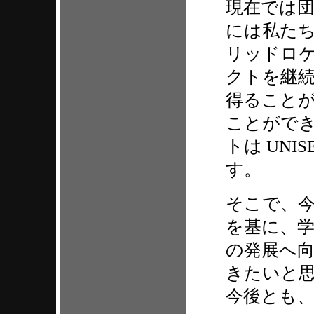
現在では団
には私たち
リッドロ
クトを継
得ること
ことがで
トは UN
す。
そこで、
を基に、学
の発展へ
きたいと
今後とも