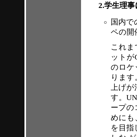
2.学生
国内で
ペの開
これま
ットがC
のロケ
ります
上げが
す。U
ープの
めにも
を目指