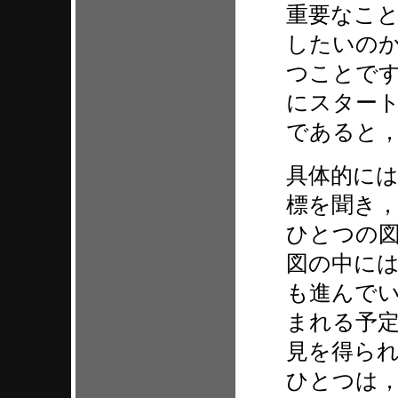
重要なこ
したいの
つことで
にスタート
であると
具体的に
標を聞き，
ひとつの
図の中に
も進んでい
まれる予定
見を得ら
ひとつは，