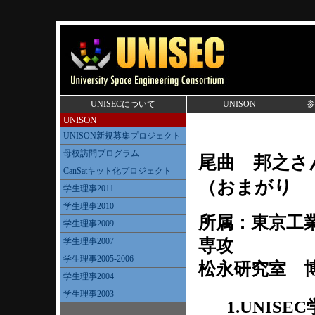
UNISECについて
UNISON
参
UNISON
UNISON新規募集プロジェクト
母校訪問プログラム
尾曲 邦之さ
CanSatキット化プロジェクト
（おまがり 
学生理事2011
学生理事2010
所属：東京工
学生理事2009
学生理事2007
専攻
学生理事2005-2006
松永研究室 
学生理事2004
学生理事2003
1.UNIS