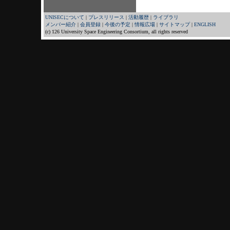
UNISECについて
|
プレスリリース
|
活動履歴
|
ライブラリ
メンバー紹介
|
会員登録
|
今後の予定
|
情報広場
|
サイトマップ
|
ENGLISH
(c)
126 University Space Engineering Consortium, all rights reserved