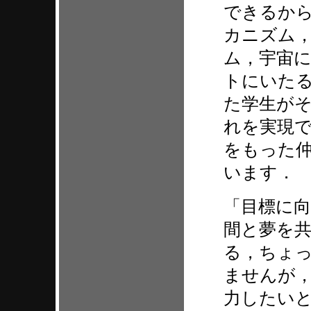
できるか
カニズム
ム，宇宙
トにいた
た学生が
れを実現
をもった
います
「目標に
間と夢を
る，ちょ
ませんが，
力したい