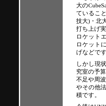
大のCub
ていること
技大)・北
打ち上げ
ロケットエ
ロケットに
げなどで
しかし現
究室の予
不足や周
やその他法
積です。