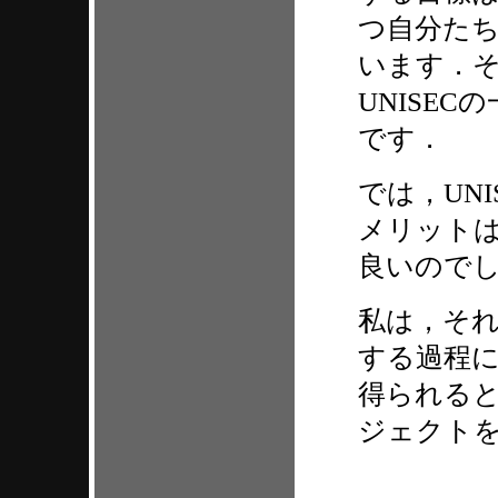
つ自分た
います．
UNISE
です．
では，UN
メリット
良いので
私は，そ
する過程
得られる
ジェクト