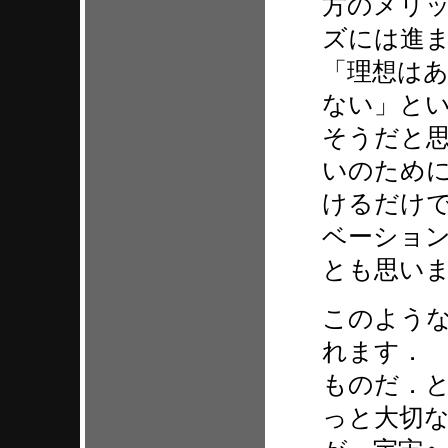
方のメリ
ズには進
「理想は
ない」と
そうだと
いのため
けるだけ
ベーショ
とも思い
このよう
れます．
ものだ．
っと大切