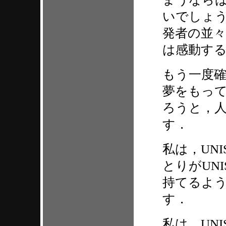
いでしょ
発者の並
は感動す
もう一度
夢をもっ
ろうと，
す．
私は，UN
とりがUN
持てるよ
す．
私は，UN