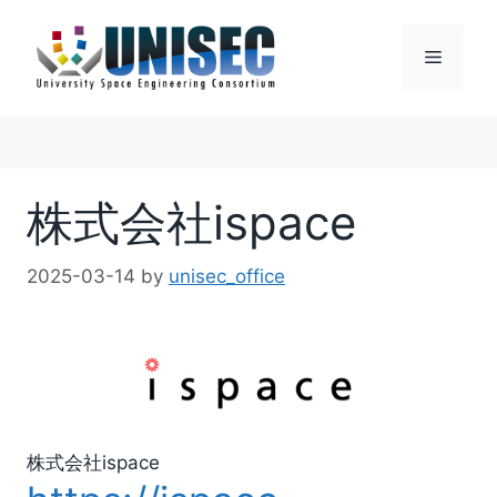
コ
ン
メ
テ
ン
ニ
ツ
へ
ス
ュ
株式会社ispace
キ
ッ
ー
プ
2025-03-14
by
unisec_office
株式会社ispace