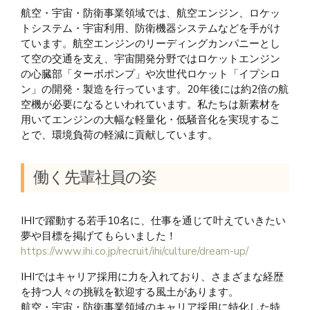
航空・宇宙・防衛事業領域では、航空エンジン、ロケッ
トシステム・宇宙利用、防衛機器システムなどを手がけ
ています。航空エンジンのリーディングカンパニーとし
て空の交通を支え、宇宙開発分野ではロケットエンジン
の心臓部「ターボポンプ」や次世代ロケット「イプシロ
ン」の開発・製造を行っています。20年後には約2倍の航
空機が必要になるといわれています。私たちは新素材を
用いてエンジンの大幅な軽量化・低騒音化を実現するこ
とで、環境負荷の軽減に貢献しています。
働く先輩社員の姿
IHIで躍動する若手10名に、仕事を通じて叶えていきたい
夢や目標を掲げてもらいました！
https://www.ihi.co.jp/recruit/ihi/culture/dream-up/
IHIではキャリア採用に力を入れており、さまざまな経歴
を持つ人々の挑戦を歓迎する風土があります。
航空・宇宙・防衛事業領域のキャリア採用に特化した特