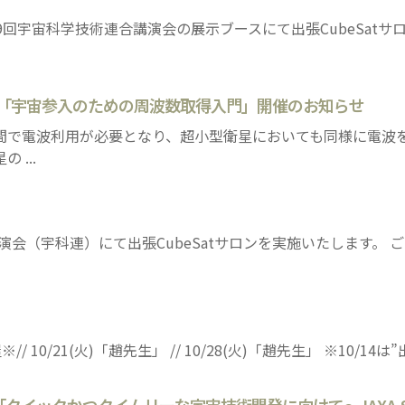
第69回宇宙科学技術連合講演会の展示ブースにて出張CubeSat
16(火)「宇宙参入のための周波数取得入門」開催のお知らせ
間で電波利用が必要となり、超小型衛星においても同様に電波
...
講演会（宇科連）にて出張CubeSatサロンを実施いたします。
※// 10/21(火)「趙先生」 // 10/28(火)「趙先生」 ※10/1