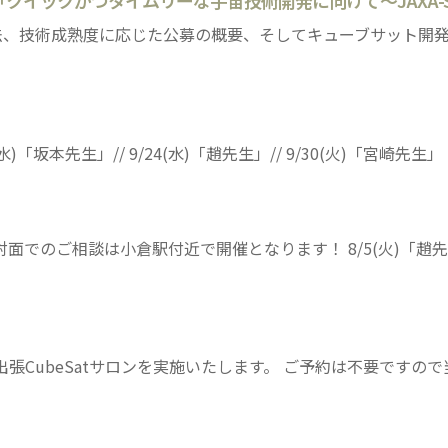
17(水)「クイックかつタイムリーな宇宙技術開発に向けて～JAXA
用方法、技術成熟度に応じた公募の概要、そしてキューブサット開
(水)「坂本先生」// 9/24(水)「趙先生」// 9/30(火)「宮崎先生」 .
面でのご相談は小倉駅付近で開催となります！ 8/5(火)「趙先生」 //
にて出張CubeSatサロンを実施いたします。 ご予約は不要です