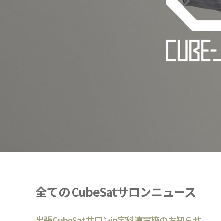
全ての CubeSatサロンニュース
出張CubeSatサロンin宇科連実施のお知らせ